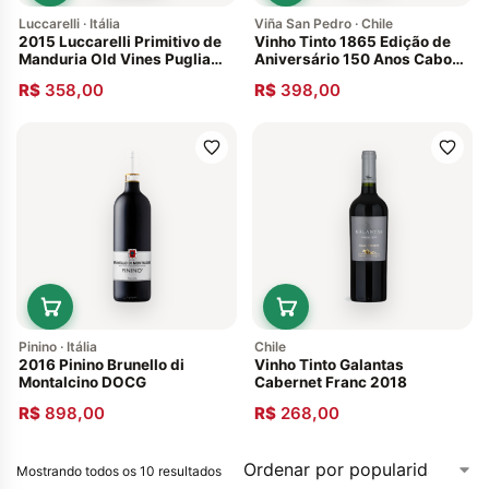
Luccarelli · Itália
Viña San Pedro · Chile
2015 Luccarelli Primitivo de
Vinho Tinto 1865 Edição de
Manduria Old Vines Puglia
Aniversário 150 Anos Cabo
Italia
de Hornos 2011
R$
358,00
R$
398,00
Pinino · Itália
Chile
2016 Pinino Brunello di
Vinho Tinto Galantas
Montalcino DOCG
Cabernet Franc 2018
R$
898,00
R$
268,00
Mostrando todos os 10 resultados