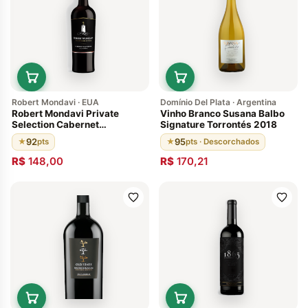
Robert Mondavi · EUA
Domínio Del Plata · Argentina
Robert Mondavi Private
Vinho Branco Susana Balbo
Selection Cabernet
Signature Torrontés 2018
Sauvignon 2015
92
95
★
pts
★
pts · Descorchados
R$
148,00
R$
170,21