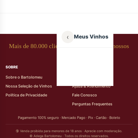
‹
Meus Vinhos
Mais de 80.000 clientes apaixonados por nossos
rótulos
SOBRE
AJUDA AO CLIENTE
Sobre o Bartolomeu
Minha Conta
Nossa Seleção de Vinhos
Ajuda & Atendimento
Política de Privacidade
Fale Conosco
Perguntas Frequentes
Pagamento 100% seguro · Mercado Pago · Pix · Cartão · Boleto
🔞 Venda proibida para menores de 18 anos · Aprecie com moderação.
© Adega Bartolomeu · Todos os direitos reservados.