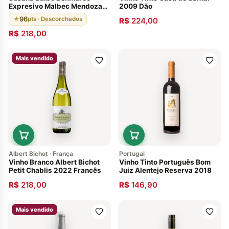
Expresivo Malbec Mendoza
2009 Dão
2017 96 Pts
96
★
pts · Descorchados
R$
224,00
R$
218,00
Mais vendido
Albert Bichot · França
Portugal
Vinho Branco Albert Bichot
Vinho Tinto Português Bom
Petit Chablis 2022 Francês
Juiz Alentejo Reserva 2018
R$
218,00
R$
146,90
Mais vendido