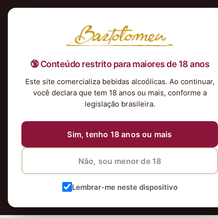
Início
Nossa Seleção
Tintos
Brancos
Espumantes
Rosés
Kits & P
🔞 Conteúdo restrito para maiores de 18 anos
Este site comercializa bebidas alcoólicas. Ao continuar,
você declara que tem 18 anos ou mais, conforme a
legislação brasileira.
Sim, tenho 18 anos ou mais
Não, sou menor de 18
Lembrar-me neste dispositivo
Peixes
Chocolates