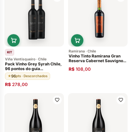
Ramirana · Chile
KIT
Vinho Tinto Ramirana Gran
Viña Ventisqueiro · Chile
Reserva Cabernet Sauvignon
Pack Vinho Grey Syrah Chile,
2015
96 pontos do guia
R$
108,00
Descorchados. 100% do
96
★
pts · Descorchados
vinho é envelhecido em
barricas de carvalho francês
R$
278,00
por 18 meses, seguido por
mais 8 meses em garrafa.