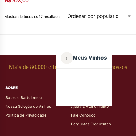
R$
528,00
Mostrando todos os 17 resultados
‹
Meus Vinhos
Mais de 80.000 clientes apaixonados por nossos
rótulos
SOBRE
AJUDA AO CLIENTE
Sobre o Bartolomeu
Minha Conta
Nossa Seleção de Vinhos
Ajuda & Atendimento
Política de Privacidade
Fale Conosco
Perguntas Frequentes