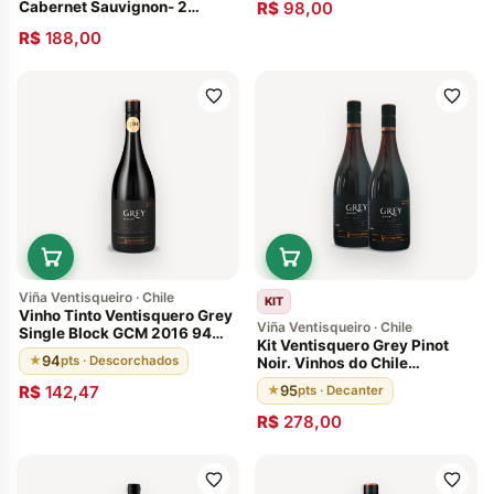
Cabernet Sauvignon- 2
R$
98,00
Garrafas
R$
188,00
Viña Ventisqueiro · Chile
KIT
Vinho Tinto Ventisquero Grey
Viña Ventisqueiro · Chile
Single Block GCM 2016 94
Kit Ventisquero Grey Pinot
Pontos
94
★
pts · Descorchados
Noir. Vinhos do Chile
Descorchados: 93 pontos.
R$
142,47
95
★
pts · Decanter
Envelhecido 12 meses em
barricas de carvalho francês
R$
278,00