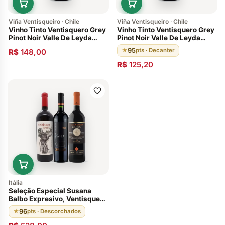
Viña Ventisqueiro · Chile
Viña Ventisqueiro · Chile
Vinho Tinto Ventisquero Grey
Vinho Tinto Ventisquero Grey
Pinot Noir Valle De Leyda
Pinot Noir Valle De Leyda
2015 750ml Chile
2016 750ml Chile
95
★
pts · Decanter
R$
148,00
R$
125,20
Itália
Seleção Especial Susana
Balbo Expresivo, Ventisquero
Grey Carmenére e
96
★
pts · Descorchados
Santagostino