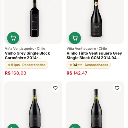
Viña Ventisqueiro · Chile
Viña Ventisqueiro · Chile
Vinho Grey Single Block
Vinho Tinto Ventisquero Grey
Carménère 2014-
Single Block GCM 2014 94
Ventisquero Valle Del Maipo
Pontos
91
94
★
pts · Descorchados
★
pts · Descorchados
R$
168,00
R$
142,47