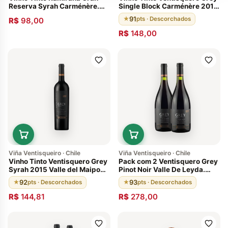
Reserva Syrah Carménère.
Single Block Carménère 2014
Chile
Valle Del Maipo Chile 91
91
★
pts · Descorchados
R$
98,00
Pontos
R$
148,00
Viña Ventisqueiro · Chile
Viña Ventisqueiro · Chile
Vinho Tinto Ventisquero Grey
Pack com 2 Ventisquero Grey
Syrah 2015 Valle del Maipo
Pinot Noir Valle De Leyda.
Chileno 92 Pontos
Descorchados: 93 pts,
92
93
★
pts · Descorchados
★
pts · Descorchados
Envelhecido 12 meses em
barricas de carvalho francês,
R$
144,81
R$
278,00
Vinho Chileno Premiado 2016