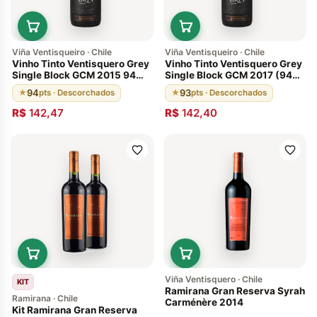
Viña Ventisqueiro · Chile
Viña Ventisqueiro · Chile
Vinho Tinto Ventisquero Grey
Vinho Tinto Ventisquero Grey
Single Block GCM 2015 94
Single Block GCM 2017 (94
Pontos
Pontos). Chile
94
93
★
pts · Descorchados
★
pts · Descorchados
R$
142,47
R$
142,40
Viña Ventisquero · Chile
KIT
Ramirana Gran Reserva Syrah
Ramirana · Chile
Carménère 2014
Kit Ramirana Gran Reserva