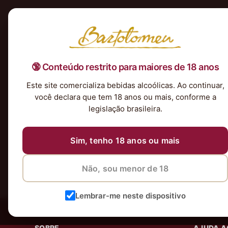
Início
Nossa Seleção
Tintos
Brancos
Espumantes
Rosés
Kits & P
🔞 Conteúdo restrito para maiores de 18 anos
Nenhum produto foi encontrado para a sua seleção.
Este site comercializa bebidas alcoólicas. Ao continuar,
você declara que tem 18 anos ou mais, conforme a
legislação brasileira.
Sim, tenho 18 anos ou mais
Não, sou menor de 18
Lembrar-me neste dispositivo
SOBRE
AJUDA A