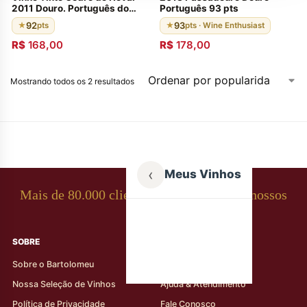
2011 Douro. Português do
Português 93 pts
Douro. Envelhecido em
92
93
★
pts
★
pts · Wine Enthusiast
barricas de carvalho francês
92 pontos de Wine & Spirits
R$
168,00
R$
178,00
Magazine
Mostrando todos os 2 resultados
‹
Meus Vinhos
Mais de 80.000 clientes apaixonados por nossos
rótulos
SOBRE
AJUDA AO CLIENTE
Sobre o Bartolomeu
Minha Conta
Nossa Seleção de Vinhos
Ajuda & Atendimento
Política de Privacidade
Fale Conosco