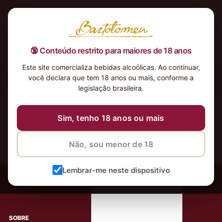
🔞 Conteúdo restrito para maiores de 18 anos
Este site comercializa bebidas alcoólicas. Ao continuar,
você declara que tem 18 anos ou mais, conforme a
Nenhum produto foi encontrado para a sua seleção.
legislação brasileira.
Sim, tenho 18 anos ou mais
Não, sou menor de 18
‹
Meus Vinhos
Lembrar-me neste dispositivo
Mais de 80.000 clientes apaixonados por nossos
rótulos
SOBRE
AJUDA AO CLIENTE