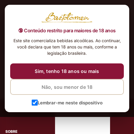
🔞 Conteúdo restrito para maiores de 18 anos
Este site comercializa bebidas alcoólicas. Ao continuar,
você declara que tem 18 anos ou mais, conforme a
Nenhum produto foi encontrado para a sua seleção.
legislação brasileira.
Sim, tenho 18 anos ou mais
Não, sou menor de 18
‹
Meus Vinhos
Lembrar-me neste dispositivo
Mais de 80.000 clientes apaixonados por nossos
rótulos
SOBRE
AJUDA AO CLIENTE