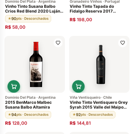
Domínio Del Plata · Argentina
Granadeiro Vinhos · Portugal
Vinho Tinto Susana Balbo
Vinho Tinto Tapada do
Crios Red Blend 2020 Luján
Fidalgo Reserva 2017
de Cuyo
Alentejo Portugal
90
★
pts · Descorchados
R$
198,00
R$
58,00
Dominio Del Plata · Argentina
Viña Ventisqueiro · Chile
2015 BenMarco Malbec
Vinho Tinto Ventisquero Grey
Susana Balbo Altamira
Syrah 2015 Valle del Maipo
Chileno 92 Pontos
94
92
★
pts · Descorchados
★
pts · Descorchados
R$
128,00
R$
144,81