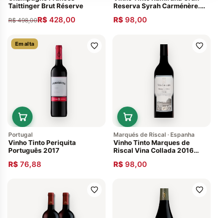
Taittinger Brut Réserve
Reserva Syrah Carménère.
Chile
R$
428,00
R$
98,00
R$
498,00
Em alta
Portugal
Marqués de Riscal · Espanha
Vinho Tinto Periquita
Vinho Tinto Marques de
Português 2017
Riscal Vina Collada 2016
Tempranillo Espanhol La Rioja
R$
76,88
R$
98,00