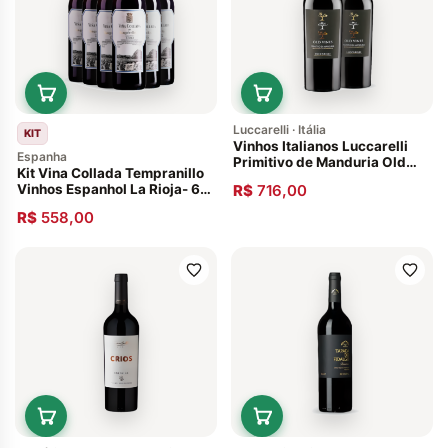
Luccarelli · Itália
KIT
Vinhos Italianos Luccarelli
Espanha
Primitivo de Manduria Old
Kit Vina Collada Tempranillo
Vines Puglia 2015 Pack Com
Vinhos Espanhol La Rioja- 6
R$
716,00
02 Unidades
und
R$
558,00