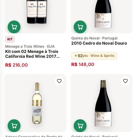
Quinta do Noval · Portugal
KIT
2010 Cedro do Noval Douro
Menage a Trois Wines · EUA
Kit com 02 Menage à Trois
92
★
pts · Wine & Spirits
California Red Wine 2017
Vinhos Americanos
R$
148,00
R$
216,00
Adega Cooperativa de Ponte da
Quinta do Noval · Portugal