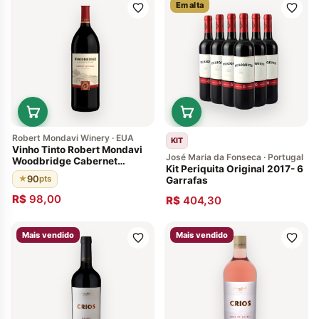
Em alta
Robert Mondavi Winery · EUA
KIT
Vinho Tinto Robert Mondavi
José Maria da Fonseca · Portugal
Woodbridge Cabernet
Kit Periquita Original 2017- 6
Sauvignon 2014 Califórnia 90
90
★
pts
Garrafas
pts
R$
98,00
R$
404,30
Mais vendido
Mais vendido