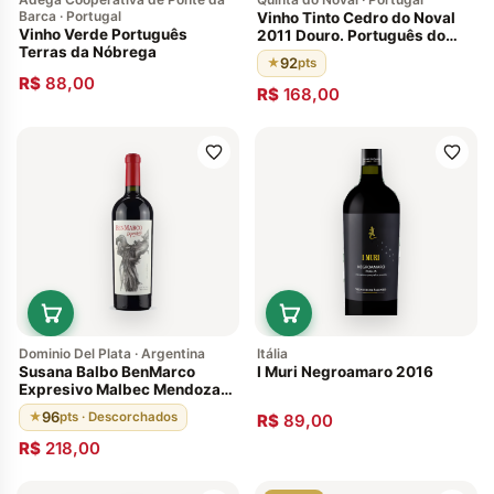
Barca · Portugal
Vinho Tinto Cedro do Noval
Vinho Verde Português
2011 Douro. Português do
Terras da Nóbrega
Douro. Envelhecido em
92
★
pts
barricas de carvalho francês
R$
88,00
92 pontos de Wine & Spirits
R$
168,00
Magazine
Dominio Del Plata · Argentina
Itália
Susana Balbo BenMarco
I Muri Negroamaro 2016
Expresivo Malbec Mendoza
2017 96 Pts
96
★
pts · Descorchados
R$
89,00
R$
218,00