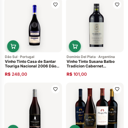
Dão Sul · Portugal
Domínio Del Plata · Argentina
Vinho Tinto Casa de Santar
Vinho Tinto Susana Balbo
Touriga Nacional 2006 Dão
Tradicion Cabernet
Português
Sauvignon 2014 Argentina
R$
248,00
R$
101,00
Valle de Uco