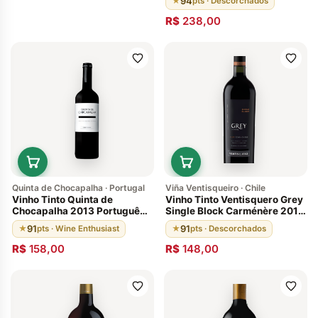
94
★
pts · Descorchados
Descorchados 2015
R$
238,00
Quinta de Chocapalha · Portugal
Viña Ventisqueiro · Chile
Vinho Tinto Quinta de
Vinho Tinto Ventisquero Grey
Chocapalha 2013 Português
Single Block Carménère 2014
92 pts
Valle Del Maipo Chile 91
91
91
★
pts · Wine Enthusiast
★
pts · Descorchados
Pontos
R$
158,00
R$
148,00