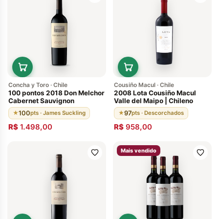
Concha y Toro · Chile
Cousiño Macul · Chile
100 pontos 2018 Don Melchor
2008 Lota Cousiño Macul
Cabernet Sauvignon
Valle del Maipo | Chileno
100
97
★
pts · James Suckling
★
pts · Descorchados
R$
1.498,00
R$
958,00
Mais vendido