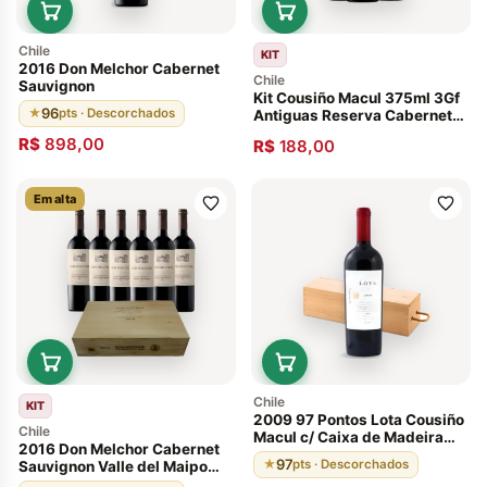
Chile
KIT
2016 Don Melchor Cabernet
Chile
Sauvignon
Kit Cousiño Macul 375ml 3Gf
96
★
pts · Descorchados
Antiguas Reserva Cabernet
Sauvignon 2011
R$
898,00
R$
188,00
Em alta
Chile
KIT
2009 97 Pontos Lota Cousiño
Chile
Macul c/ Caixa de Madeira
2016 Don Melchor Cabernet
Valle del Maipo. Chile
97
★
pts · Descorchados
Sauvignon Valle del Maipo
Caixa de Madeira- 6 Garrafas