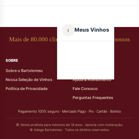
‹
Meus Vinhos
Mais de 80.000 clientes apaixonados por nossos
rótulos
SOBRE
AJUDA AO CLIENTE
Sobre o Bartolomeu
Minha Conta
Nossa Seleção de Vinhos
Ajuda & Atendimento
Política de Privacidade
Fale Conosco
Perguntas Frequentes
Pagamento 100% seguro · Mercado Pago · Pix · Cartão · Boleto
🔞 Venda proibida para menores de 18 anos · Aprecie com moderação.
© Adega Bartolomeu · Todos os direitos reservados.