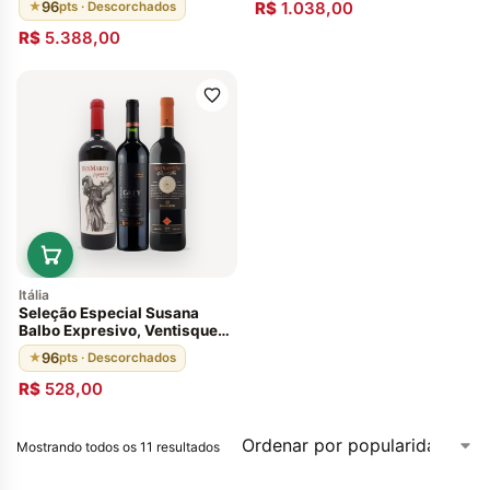
96
R$
1.038,00
★
pts · Descorchados
R$
5.388,00
Itália
Seleção Especial Susana
Balbo Expresivo, Ventisquero
Grey Carmenére e
96
★
pts · Descorchados
Santagostino
R$
528,00
Mostrando todos os 11 resultados