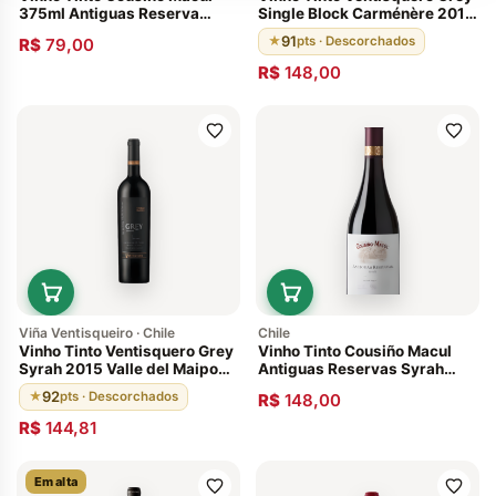
375ml Antiguas Reserva
Single Block Carménère 2014
Cabernet Sauvignon 2011
Valle Del Maipo Chile 91
91
★
pts · Descorchados
R$
79,00
Pontos
R$
148,00
Viña Ventisqueiro · Chile
Chile
Vinho Tinto Ventisquero Grey
Vinho Tinto Cousiño Macul
Syrah 2015 Valle del Maipo
Antiguas Reservas Syrah
Chileno 92 Pontos
2012
92
★
pts · Descorchados
R$
148,00
R$
144,81
Em alta