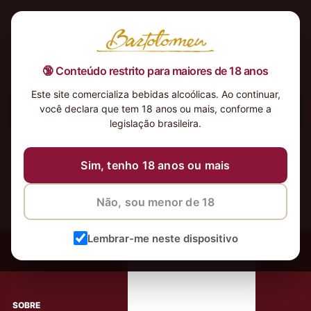
🔞 Conteúdo restrito para maiores de 18 anos
Este site comercializa bebidas alcoólicas. Ao continuar,
você declara que tem 18 anos ou mais, conforme a
Nenhum produto foi encontrado para a sua seleção.
legislação brasileira.
Sim, tenho 18 anos ou mais
Não, sou menor de 18
‹
Meus Vinhos
Lembrar-me neste dispositivo
Mais de 80.000 clientes apaixonados por nossos
rótulos
SOBRE
AJUDA AO CLIENTE