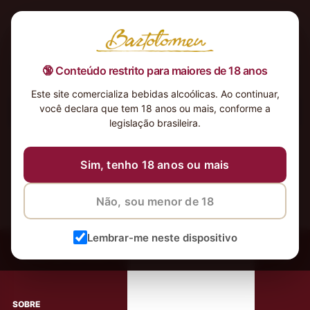
🔞 Conteúdo restrito para maiores de 18 anos
Este site comercializa bebidas alcoólicas. Ao continuar,
você declara que tem 18 anos ou mais, conforme a
Nenhum produto foi encontrado para a sua seleção.
legislação brasileira.
Sim, tenho 18 anos ou mais
Não, sou menor de 18
‹
Meus Vinhos
Lembrar-me neste dispositivo
Mais de 80.000 clientes apaixonados por nossos
rótulos
SOBRE
AJUDA AO CLIENTE