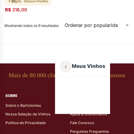
95
★
pts · Descorchados
Mendoza
R$
218,00
Mostrando todos os 9 resultados
‹
Meus Vinhos
Mais de 80.000 clientes apaixonados por nossos
rótulos
SOBRE
AJUDA AO CLIENTE
Sobre o Bartolomeu
Minha Conta
Nossa Seleção de Vinhos
Ajuda & Atendimento
Política de Privacidade
Fale Conosco
Perguntas Frequentes