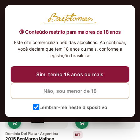
🔞 Conteúdo restrito para maiores de 18 anos
Este site comercializa bebidas alcoólicas. Ao continuar,
você declara que tem 18 anos ou mais, conforme a
legislação brasileira.
9 vinhos
Ordenar
Sim, tenho 18 anos ou mais
Não, sou menor de 18
Lembrar-me neste dispositivo
Dominio Del Plata · Argentina
KIT
2015 BenMarco Malbec