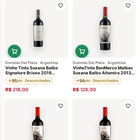
Domínio Del Plata · Argentina
Dominio Del Plata · Argentina
Vinho Tinto Susana Balbo
VinhoTinto BenMarco Malbec
Signature Brioso 2019
Susana Balbo Altamira 2013
Argentino Luján de Cuyo
Mendonza Argentina
95
94
★
pts · Descorchados
★
pts · Descorchados
R$
218,00
R$
128,00