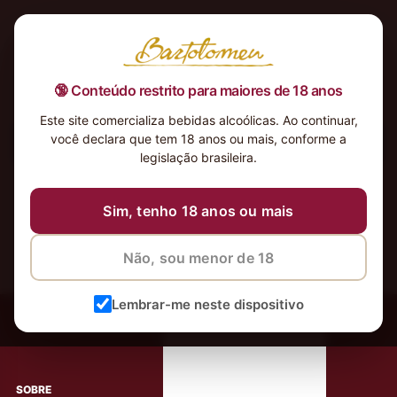
🔞 Conteúdo restrito para maiores de 18 anos
Este site comercializa bebidas alcoólicas. Ao continuar,
você declara que tem 18 anos ou mais, conforme a
Nenhum produto foi encontrado para a sua seleção.
legislação brasileira.
Sim, tenho 18 anos ou mais
Não, sou menor de 18
‹
Meus Vinhos
Lembrar-me neste dispositivo
Mais de 80.000 clientes apaixonados por nossos
rótulos
SOBRE
AJUDA AO CLIENTE