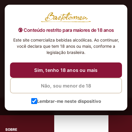
🔞 Conteúdo restrito para maiores de 18 anos
Este site comercializa bebidas alcoólicas. Ao continuar,
você declara que tem 18 anos ou mais, conforme a
Nenhum produto foi encontrado para a sua seleção.
legislação brasileira.
Sim, tenho 18 anos ou mais
Não, sou menor de 18
‹
Meus Vinhos
Lembrar-me neste dispositivo
Mais de 80.000 clientes apaixonados por nossos
rótulos
SOBRE
AJUDA AO CLIENTE