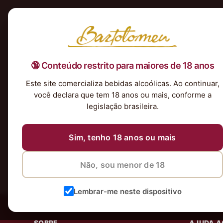
Início
Nossa Seleção
Tintos
Brancos
Espumantes
Rosés
Kits & P
🔞 Conteúdo restrito para maiores de 18 anos
Nenhum produto foi encontrado para a sua seleção.
Este site comercializa bebidas alcoólicas. Ao continuar,
você declara que tem 18 anos ou mais, conforme a
legislação brasileira.
Sim, tenho 18 anos ou mais
Não, sou menor de 18
Lembrar-me neste dispositivo
SOBRE
AJUDA A