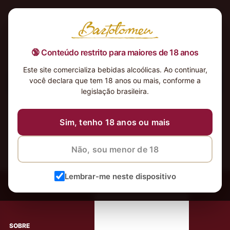
🔞 Conteúdo restrito para maiores de 18 anos
Este site comercializa bebidas alcoólicas. Ao continuar,
você declara que tem 18 anos ou mais, conforme a
Nenhum produto foi encontrado para a sua seleção.
legislação brasileira.
Sim, tenho 18 anos ou mais
Não, sou menor de 18
‹
Meus Vinhos
Lembrar-me neste dispositivo
Mais de 80.000 clientes apaixonados por nossos
rótulos
SOBRE
AJUDA AO CLIENTE