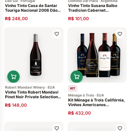
Dão Sul · Portugal
Domínio Del Plata · Argentina
Vinho Tinto Casa de Santar
Vinho Tinto Susana Balbo
Touriga Nacional 2006 Dão
Tradicion Cabernet
Português
Sauvignon 2014 Argentina
R$
248,00
R$
101,00
Valle de Uco
Robert Mondavi Winery · EUA
KIT
Vinho Tinto Robert Mondavi
Ménage à Trois · EUA
Pinot Noir Private Selection
Kit Ménage à Trois Califórnia,
2015 Central Coast,
R$
148,00
Vinhos Americanos
Califórnia
Exclusivos
R$
432,00