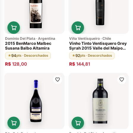
Dominio Del Plata · Argentina
Viña Ventisqueiro · Chile
2015 BenMarco Malbec
Vinho Tinto Ventisquero Grey
Susana Balbo Altamira
Syrah 2015 Valle del Maipo
Chileno 92 Pontos
94
92
★
pts · Descorchados
★
pts · Descorchados
R$
128,00
R$
144,81