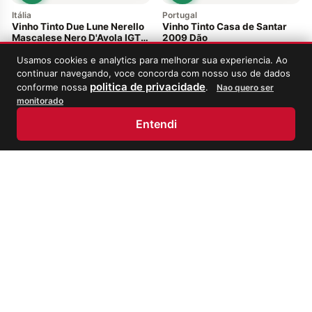
Itália
Portugal
Vinho Tinto Due Lune Nerello
Vinho Tinto Casa de Santar
Mascalese Nero D'Avola IGT
2009 Dão
2018 750ml Itália Região
R$
378,00
R$
224,00
Sicília
Usamos cookies e analytics para melhorar sua experiencia. Ao
continuar navegando, voce concorda com nosso uso de dados
politica de privacidade
conforme nossa
.
Nao quero ser
monitorado
Entendi
Início
Loja
Meus Vinhos
Minha Conta
Adega Cooperativa Mangualde ·
KIT
Portugal
Menage a Trois Wines · EUA
Vinho Tinto Caminho Romano
Kit com 2 Ménage à Trois Silk
2016 Dão Portugal
Califórnia 2017, Estados
R$
88,00
Unidos
R$
216,00