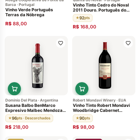
Barca · Portugal
Vinho Tinto Cedro do Noval
Vinho Verde Português
2011 Douro. Português do
Terras da Nóbrega
Douro. Envelhecido em
92
★
pts
barricas de carvalho francês
R$
88,00
92 pontos de Wine & Spirits
R$
168,00
Magazine
Dominio Del Plata · Argentina
Robert Mondavi Winery · EUA
Susana Balbo BenMarco
Vinho Tinto Robert Mondavi
Expresivo Malbec Mendoza
Woodbridge Cabernet
2017 96 Pts
Sauvignon 2014 Califórnia 90
96
90
★
pts · Descorchados
★
pts
pts
R$
218,00
R$
98,00