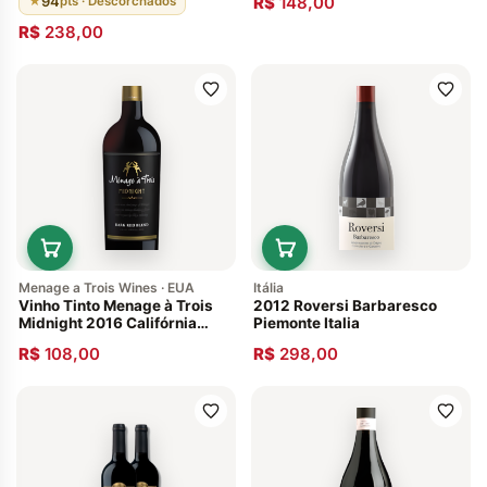
94
R$
148,00
★
pts · Descorchados
Descorchados 2015
R$
238,00
Menage a Trois Wines · EUA
Itália
Vinho Tinto Menage à Trois
2012 Roversi Barbaresco
Midnight 2016 Califórnia
Piemonte Italia
Estados Unidos
R$
108,00
R$
298,00