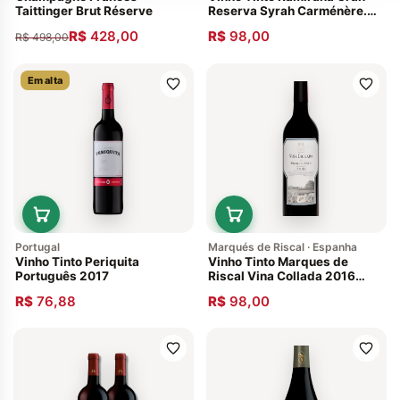
Taittinger Brut Réserve
Reserva Syrah Carménère.
Chile
R$
428,00
R$
98,00
R$
498,00
Em alta
Portugal
Marqués de Riscal · Espanha
Vinho Tinto Periquita
Vinho Tinto Marques de
Português 2017
Riscal Vina Collada 2016
Tempranillo Espanhol La Rioja
R$
76,88
R$
98,00