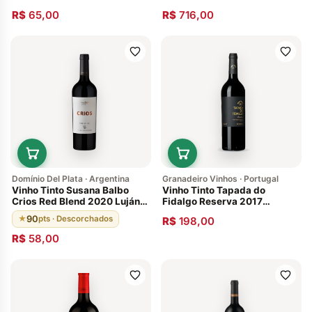
Vines Puglia 2015 Pack Com
R$
65,00
R$
716,00
02 Unidades
Domínio Del Plata · Argentina
Granadeiro Vinhos · Portugal
Vinho Tinto Susana Balbo
Vinho Tinto Tapada do
Crios Red Blend 2020 Luján
Fidalgo Reserva 2017
de Cuyo
Alentejo Portugal
90
★
pts · Descorchados
R$
198,00
R$
58,00