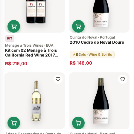
Quinta do Noval · Portugal
KIT
2010 Cedro do Noval Douro
Menage a Trois Wines · EUA
Kit com 02 Menage à Trois
92
★
pts · Wine & Spirits
California Red Wine 2017
Vinhos Americanos
R$
148,00
R$
216,00
Adega Cooperativa de Ponte da
Quinta do Noval · Portugal