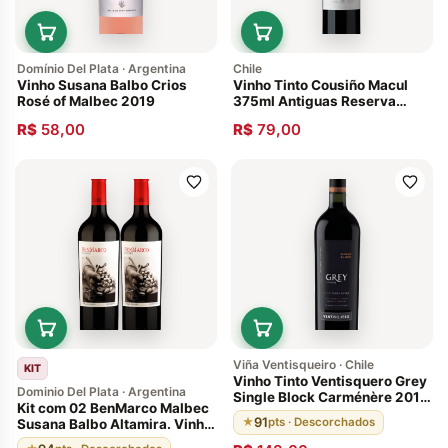
Domínio Del Plata · Argentina
Chile
Vinho Susana Balbo Crios
Vinho Tinto Cousiño Macul
Rosé of Malbec 2019
375ml Antiguas Reserva
Cabernet Sauvignon 2011
R$
58,00
R$
79,00
Viña Ventisqueiro · Chile
KIT
Vinho Tinto Ventisquero Grey
Dominio Del Plata · Argentina
Single Block Carménère 2014
Kit com 02 BenMarco Malbec
Valle Del Maipo Chile 91
91
★
pts · Descorchados
Susana Balbo Altamira. Vinho
Pontos
Argentino 94 pontos