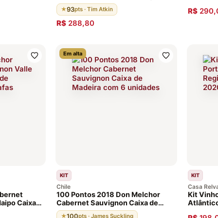
Susana Balbo - 2 Garrafas
93
★
pts · Tim Atkin
R$
290,
R$
288,80
Em alta
KIT
KIT
Chile
Casa Relva
bernet
100 Pontos 2018 Don Melchor
Kit Vinh
Maipo Caixa
Cabernet Sauvignon Caixa de
Atlântic
as
Madeira com 6 unidades
2020- 6 
100
★
pts · James Suckling
R$
198,