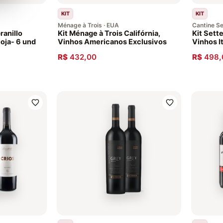
KIT
KIT
Ménage à Trois · EUA
Cantine Set
ranillo
Kit Ménage à Trois Califórnia,
Kit Sette
oja- 6 und
Vinhos Americanos Exclusivos
Vinhos I
-6 Garra
R$
432,00
R$
498,