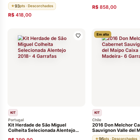
2015 2016 2017 96 Pontos
93
★
pts · Descorchados
R$
858,00
R$
418,00
Em alta
KIT
KIT
Portugal
Chile
Kit Herdade de São Miguel
2016 Don Melchor Ca
Colheita Selecionada Alentejo
Sauvignon Valle del 
2018- 4 Garrafas
de Madeira- 6 Garraf
96
★
pts · Descorchados
R$
399,90