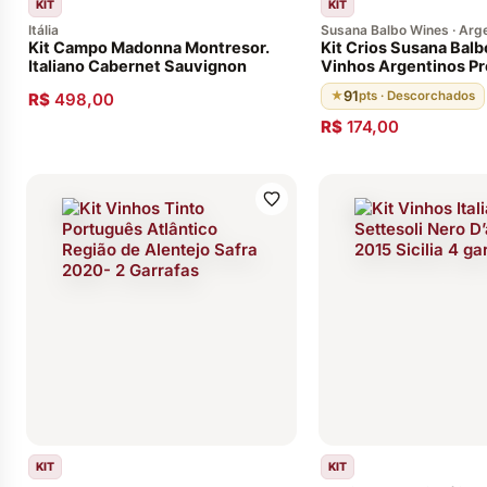
KIT
KIT
Itália
Susana Balbo Wines · Arg
Kit Campo Madonna Montresor.
Kit Crios Susana Balb
Italiano Cabernet Sauvignon
Vinhos Argentinos P
91
★
pts · Descorchados
R$
498,00
R$
174,00
KIT
KIT