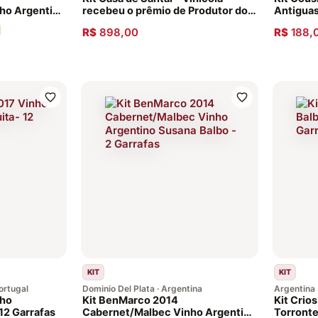
ho Argentino
recebeu o prêmio de Produtor do
Antigua
da Argentina
Ano Vinhos Portugueses
Sauvign
R$
898,00
R$
188,
em barricas
KIT
KIT
ortugal
Dominio Del Plata · Argentina
Argentina
nho
Kit BenMarco 2014
Kit Crio
12 Garrafas
Cabernet/Malbec Vinho Argentino
Torronte