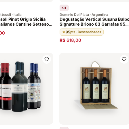
KIT
tesoli · Itália
Domínio Del Plata · Argentina
soli Pinot Grigio Sicília
Degustação Vertical Susana Balb
talianos Cantine Settesoli
Signature Brioso 03 Garrafas 95
fas
pontos Região Agrelo, Luján de
95
★
pts · Descorchados
00
Cuyo Agentina
R$
618,00