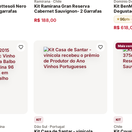
Ramirana · Chile
Dominio De
ettesoli Nero
Kit Ramirana Gran Reserva
Kit BenM
 garrafas
Cabernet Sauvignon- 2 Garrafas
Degustaç
Argentin
96
★
pts 
R$
188,00
em barri
R$
618,
Mais ve
KIT
KIT
ina
Dão Sul · Portugal
Chile
Kit Casa de Santar - vinícola
Kit Cous