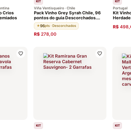
KIT
KIT
entina
Viña Ventisqueiro · Chile
Portugal
o Crios
Pack Vinho Grey Syrah Chile, 96
Kit Vinh
remiados
pontos do guia Descorchados.
Herdade 
100% do vinho é envelhecido em
2 Atlânt
96
★
pts · Descorchados
R$
498,
barricas de carvalho francês por
18 meses, seguido por mais 8
R$
278,00
meses em garrafa.
KIT
KIT