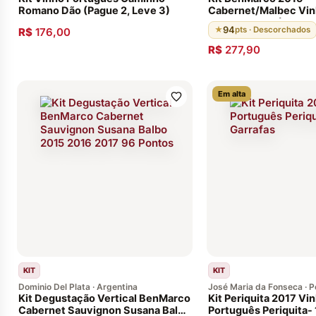
Romano Dão (Pague 2, Leve 3)
Cabernet/Malbec Vin
Susana Balbo (Vinho 
94
★
pts · Descorchados
R$
176,00
96 Pontos, 11 meses 
de carvalho francês)
R$
277,90
Em alta
KIT
KIT
Dominio Del Plata · Argentina
José Maria da Fonseca · P
Kit Degustação Vertical BenMarco
Kit Periquita 2017 Vi
Cabernet Sauvignon Susana Balbo
Português Periquita- 