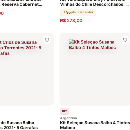
s Reserva Cabernet
Vinhos do Chile Descorchados: 9
on 2011
pontos. Envelhecido 12 meses em
95
★
pts · Decanter
00
barricas de carvalho francês
R$
278,00
KIT
Argentina
s de Susana Balbo
Kit Seleçao Susana Balbo 4 Tintos
s 2021- 5 Garrafas
Malbec