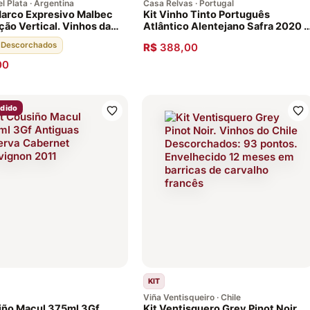
l Plata · Argentina
Casa Relvas · Portugal
arco Expresivo Malbec
Kit Vinho Tinto Português
ão Vertical. Vinhos da
Atlântico Alentejano Safra 2020 -
a 96 Pontos, 14 meses
12 garrafas
· Descorchados
R$
388,00
cas de carvalho francês
00
ndido
KIT
Viña Ventisqueiro · Chile
iño Macul 375ml 3Gf
Kit Ventisquero Grey Pinot Noir.