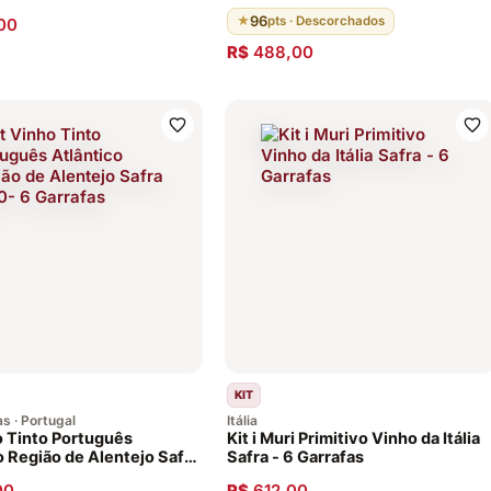
96
★
pts · Descorchados
00
R$
488,00
KIT
s · Portugal
Itália
o Tinto Português
Kit i Muri Primitivo Vinho da Itália
o Região de Alentejo Safra
Safra - 6 Garrafas
Garrafas
00
R$
612,00