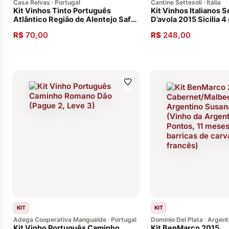
Casa Relvas · Portugal
Cantine Settesoli · Itália
Kit Vinhos Tinto Português
Kit Vinhos Italianos S
Atlântico Região de Alentejo Safra
D’avola 2015 Sicilia 4
2020- 2 Garrafas
R$
70,00
R$
248,00
KIT
KIT
Adega Cooperativa Mangualde · Portugal
Dominio Del Plata · Argent
Kit Vinho Português Caminho
Kit BenMarco 2015