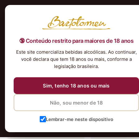
Início
Nossa Seleção
Tintos
Brancos
Espumantes
Rosés
Kits & P
🔞 Conteúdo restrito para maiores de 18 anos
Este site comercializa bebidas alcoólicas. Ao continuar,
44 vinhos
você declara que tem 18 anos ou mais, conforme a
legislação brasileira.
Em alta
Sim, tenho 18 anos ou mais
Não, sou menor de 18
Lembrar-me neste dispositivo