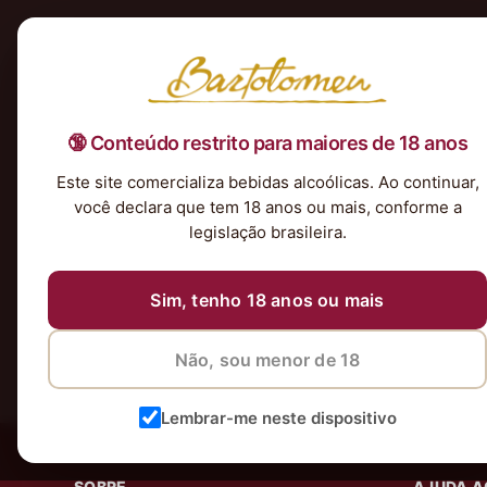
Início
Nossa Seleção
Tintos
Brancos
Espumantes
Rosés
Kits & P
🔞 Conteúdo restrito para maiores de 18 anos
Nenhum produto foi encontrado para a sua seleção.
Este site comercializa bebidas alcoólicas. Ao continuar,
você declara que tem 18 anos ou mais, conforme a
legislação brasileira.
Sim, tenho 18 anos ou mais
Não, sou menor de 18
Lembrar-me neste dispositivo
SOBRE
AJUDA A