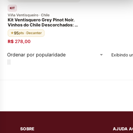
KIT
Viña Ventisqueiro · Chile
Kit Ventisquero Grey Pinot Noir.
Vinhos do Chile Descorchados: 93
pontos. Envelhecido 12 meses em
95
★
pts · Decanter
barricas de carvalho francês
R$
278,00
Exibindo u
SOBRE
AJUDA A