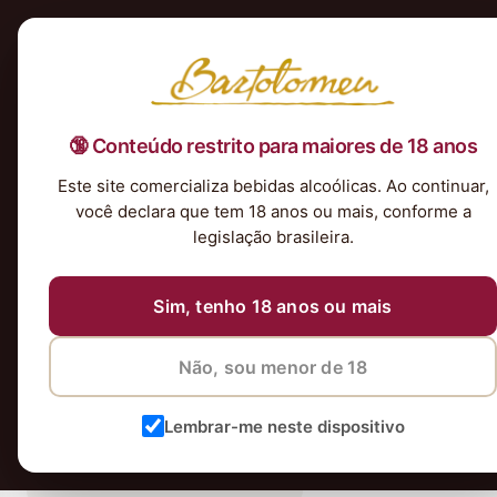
Início
Nossa Seleção
Tintos
Brancos
Espumantes
Rosés
Kits & P
🔞 Conteúdo restrito para maiores de 18 anos
Este site comercializa bebidas alcoólicas. Ao continuar,
vinhos
você declara que tem 18 anos ou mais, conforme a
legislação brasileira.
Sim, tenho 18 anos ou mais
Não, sou menor de 18
Lembrar-me neste dispositivo