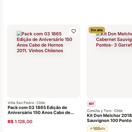
Em alta
Viña San Pedro · Chile
KIT
Pack com 03 1865 Edição de
Concha y Toro · Chile
Aniversário 150 Anos Cabo de
Kit Don Melchor 201
Hornos 2011. Vinhos Chilenos
Sauvignon 100 Pontos
R$
1.128,00
100
★
pts