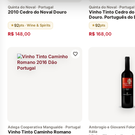
Quinta do Noval · Portugal
Quinta do Noval · Portugal
2010 Cedro do Noval Douro
Vinho Tinto Cedro do
Douro. Português do 
Envelhecido em barri
92
92
★
pts · Wine & Spirits
★
pts
carvalho francês 92 
Wine & Spirits Magaz
R$
148,00
R$
168,00
Adega Cooperativa Mangualde · Portugal
Ambrogio e Giovanni Folon
Vinho Tinto Caminho Romano
Itália