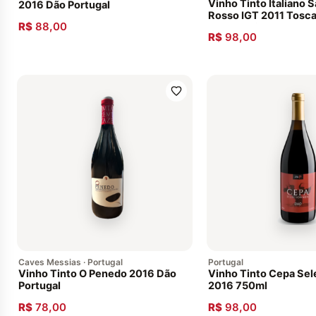
Vinho Tinto Italiano 
2016 Dão Portugal
Rosso IGT 2011 Tosca
R$
88,00
Envelhecido 12 meses
R$
98,00
de carvalho eslavo. S
Exclusiva Adega Bar
Caves Messias · Portugal
Portugal
Vinho Tinto O Penedo 2016 Dão
Vinho Tinto Cepa Se
Portugal
2016 750ml
R$
78,00
R$
98,00