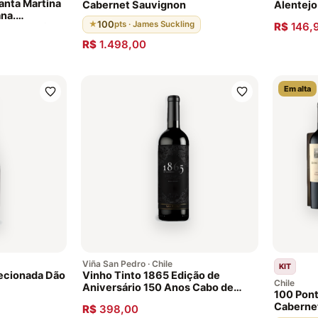
Santa Martina
Cabernet Sauvignon
Alentejo
na.
100
★
pts · James Suckling
R$
146,
 em barricas
afra
R$
1.498,00
tolomeu
Em alta
Viña San Pedro · Chile
KIT
lecionada Dão
Vinho Tinto 1865 Edição de
Chile
Aniversário 150 Anos Cabo de
100 Pon
Hornos 2011
Cabernet
R$
398,00