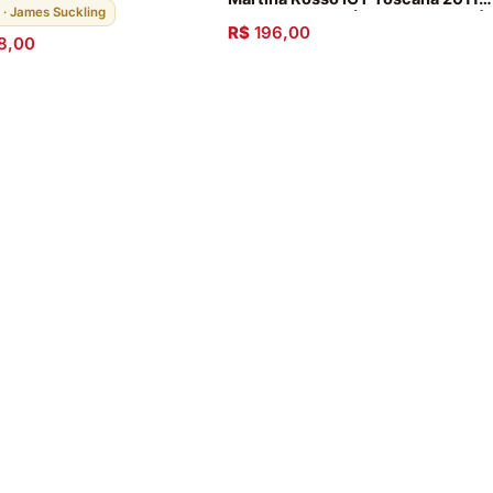
 com 6 unidades
 · James Suckling
Safra Exclusiva (Pague 2, Leve 3)
R$
196,00
8,00