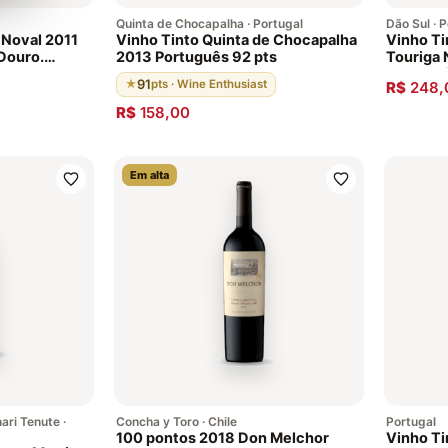
Quinta de Chocapalha · Portugal
Dão Sul · 
 Noval 2011
Vinho Tinto Quinta de Chocapalha
Vinho Ti
Douro.
2013 Português 92 pts
Touriga 
cas de
Portugu
91
★
pts · Wine Enthusiast
R$
248,
pontos de
ine
R$
158,00
Em alta
ari Tenute ·
Concha y Toro · Chile
Portugal
100 pontos 2018 Don Melchor
Vinho Ti