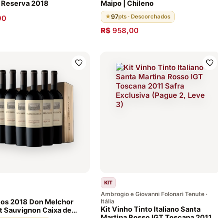
 Reserva 2018
Maipo | Chileno
97
★
pts · Descorchados
90
R$
958,00
KIT
Ambrogio e Giovanni Folonari Tenute ·
tos 2018 Don Melchor
Itália
Kit Vinho Tinto Italiano Santa
 Sauvignon Caixa de
Martina Rosso IGT Toscana 2011