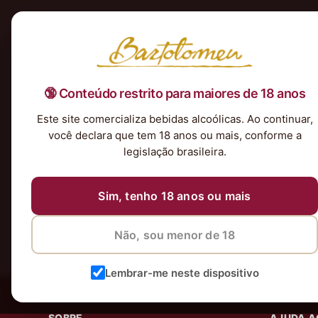
Início
Nossa Seleção
Tintos
Brancos
Espumantes
Rosés
Kits & P
🔞 Conteúdo restrito para maiores de 18 anos
Nenhum produto foi encontrado para a sua seleção.
Este site comercializa bebidas alcoólicas. Ao continuar,
você declara que tem 18 anos ou mais, conforme a
legislação brasileira.
Sim, tenho 18 anos ou mais
Não, sou menor de 18
Lembrar-me neste dispositivo
SOBRE
AJUDA A