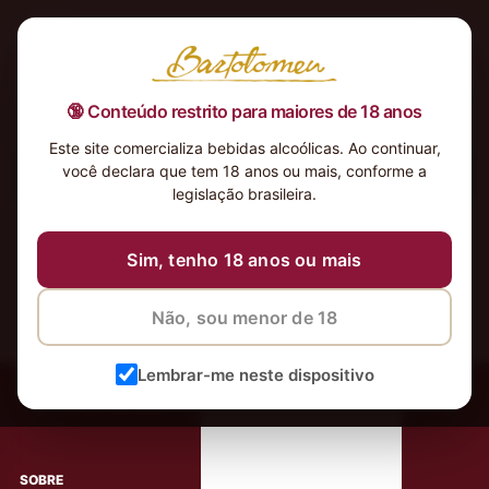
🔞 Conteúdo restrito para maiores de 18 anos
Este site comercializa bebidas alcoólicas. Ao continuar,
você declara que tem 18 anos ou mais, conforme a
Nenhum produto foi encontrado para a sua seleção.
legislação brasileira.
Sim, tenho 18 anos ou mais
Não, sou menor de 18
‹
Meus Vinhos
Lembrar-me neste dispositivo
Mais de 80.000 clientes apaixonados por nossos
rótulos
SOBRE
AJUDA AO CLIENTE