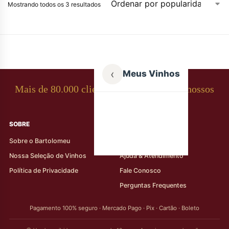
Mostrando todos os 3 resultados
‹
Meus Vinhos
Mais de 80.000 clientes apaixonados por nossos
rótulos
SOBRE
AJUDA AO CLIENTE
Sobre o Bartolomeu
Minha Conta
Nossa Seleção de Vinhos
Ajuda & Atendimento
Política de Privacidade
Fale Conosco
Perguntas Frequentes
Pagamento 100% seguro · Mercado Pago · Pix · Cartão · Boleto