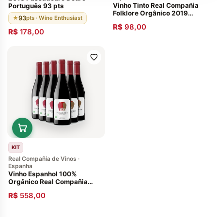
Vinho Tinto Real Compañia
Português 93 pts
Folklore Orgânico 2019
93
★
pts · Wine Enthusiast
750ml
R$
98,00
R$
178,00
KIT
Real Compañia de Vinos ·
Espanha
Vinho Espanhol 100%
Orgânico Real Compañia
Folklore 2019 Caixa com 06
R$
558,00
Garrafas 750ml