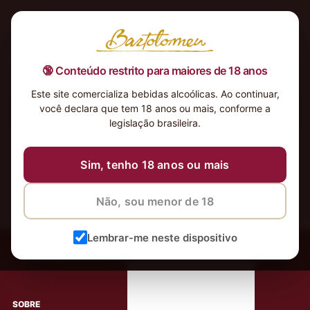
🔞 Conteúdo restrito para maiores de 18 anos
Este site comercializa bebidas alcoólicas. Ao continuar,
você declara que tem 18 anos ou mais, conforme a
Nenhum produto foi encontrado para a sua seleção.
legislação brasileira.
Sim, tenho 18 anos ou mais
Não, sou menor de 18
‹
Meus Vinhos
Lembrar-me neste dispositivo
Mais de 80.000 clientes apaixonados por nossos
rótulos
SOBRE
AJUDA AO CLIENTE