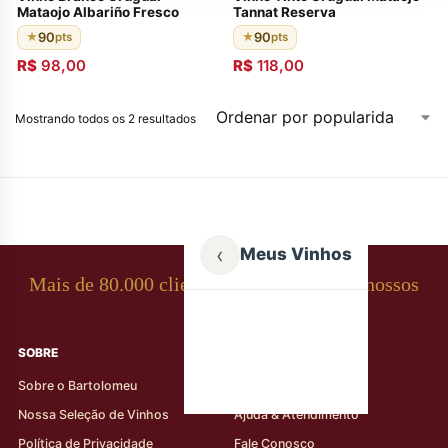
Mataojo Albariño Fresco
Tannat Reserva
90
90
★
pts
★
pts
R$
98,00
R$
118,00
Mostrando todos os 2 resultados
‹
Meus Vinhos
Mais de 80.000 clientes apaixonados por nossos
rótulos
SOBRE
AJUDA AO CLIENTE
Sobre o Bartolomeu
Minha Conta
Nossa Seleção de Vinhos
Ajuda & Atendimento
Política de Privacidade
Fale Conosco