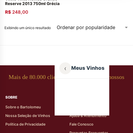
Reserve 2013 750ml Grécia
R$
248,00
Exibindo um único resultado
‹
Meus Vinhos
Mais de 80.000 clientes apaixonados por nossos
rótulos
SOBRE
AJUDA AO CLIENTE
Sobre o Bartolomeu
Minha Conta
Nossa Seleção de Vinhos
Ajuda & Atendimento
Política de Privacidade
Fale Conosco
Perguntas Frequentes