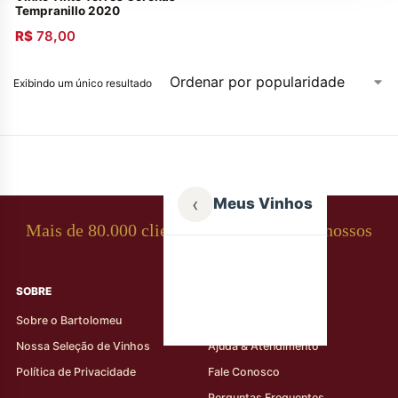
Tempranillo 2020
R$
78,00
Exibindo um único resultado
‹
Meus Vinhos
Mais de 80.000 clientes apaixonados por nossos
rótulos
SOBRE
AJUDA AO CLIENTE
Sobre o Bartolomeu
Minha Conta
Nossa Seleção de Vinhos
Ajuda & Atendimento
Política de Privacidade
Fale Conosco
Perguntas Frequentes