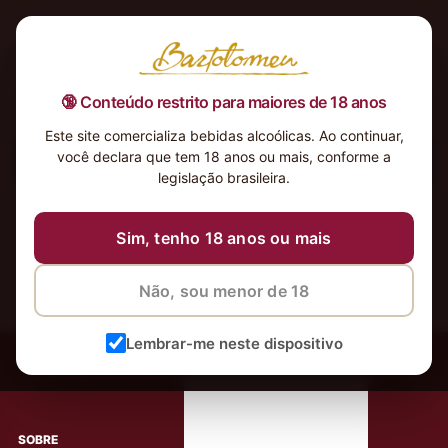
🔞 Conteúdo restrito para maiores de 18 anos
Este site comercializa bebidas alcoólicas. Ao continuar,
você declara que tem 18 anos ou mais, conforme a
Nenhum produto foi encontrado para a sua seleção.
legislação brasileira.
Sim, tenho 18 anos ou mais
Não, sou menor de 18
‹
Meus Vinhos
Lembrar-me neste dispositivo
Mais de 80.000 clientes apaixonados por nossos
rótulos
SOBRE
AJUDA AO CLIENTE