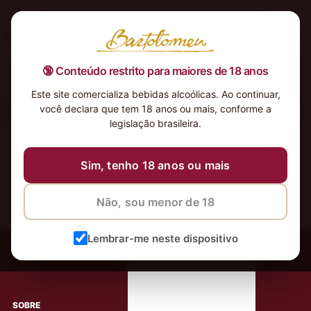
🔞 Conteúdo restrito para maiores de 18 anos
Este site comercializa bebidas alcoólicas. Ao continuar,
você declara que tem 18 anos ou mais, conforme a
Nenhum produto foi encontrado para a sua seleção.
legislação brasileira.
Sim, tenho 18 anos ou mais
Não, sou menor de 18
‹
Meus Vinhos
Lembrar-me neste dispositivo
Mais de 80.000 clientes apaixonados por nossos
rótulos
SOBRE
AJUDA AO CLIENTE