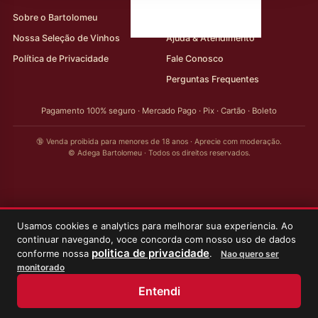
Sobre o Bartolomeu
Minha Conta
Nossa Seleção de Vinhos
Ajuda & Atendimento
Política de Privacidade
Fale Conosco
Perguntas Frequentes
Pagamento 100% seguro · Mercado Pago · Pix · Cartão · Boleto
🔞 Venda proibida para menores de 18 anos · Aprecie com moderação.
© Adega Bartolomeu · Todos os direitos reservados.
Usamos cookies e analytics para melhorar sua experiencia. Ao
continuar navegando, voce concorda com nosso uso de dados
politica de privacidade
conforme nossa
.
Nao quero ser
monitorado
Entendi
Início
Loja
Meus Vinhos
Minha Conta