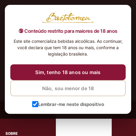
🔞 Conteúdo restrito para maiores de 18 anos
Este site comercializa bebidas alcoólicas. Ao continuar,
você declara que tem 18 anos ou mais, conforme a
Nenhum produto foi encontrado para a sua seleção.
legislação brasileira.
Sim, tenho 18 anos ou mais
Não, sou menor de 18
‹
Meus Vinhos
Lembrar-me neste dispositivo
Mais de 80.000 clientes apaixonados por nossos
rótulos
SOBRE
AJUDA AO CLIENTE