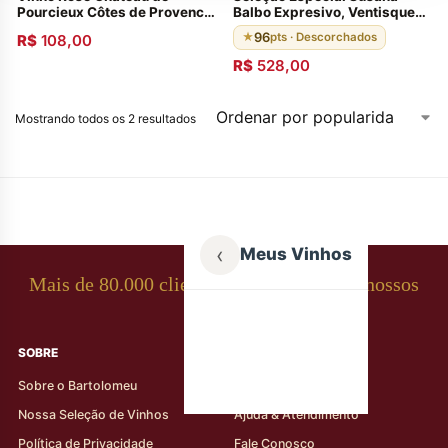
Pourcieux Côtes de Provence
Balbo Expresivo, Ventisquero
Frances 2020 750ml
Grey Carmenére e
96
★
pts · Descorchados
R$
108,00
Santagostino
R$
528,00
Mostrando todos os 2 resultados
‹
Meus Vinhos
Mais de 80.000 clientes apaixonados por nossos
rótulos
SOBRE
AJUDA AO CLIENTE
Sobre o Bartolomeu
Minha Conta
Nossa Seleção de Vinhos
Ajuda & Atendimento
Política de Privacidade
Fale Conosco