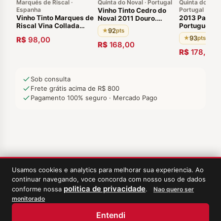
Marqués de Riscal ·
Quinta do Noval · Portugal
Quinta do Pas
Espanha
Portugal
Vinho Tinto Cedro do
Vinho Tinto Marques de
2013 Passad
Noval 2011 Douro.
Riscal Vina Collada
Português 9
Português do Douro.
92
★
pts
2016 Tempranillo
Envelhecido em
93
★
R$
98,00
Espanhol La Rioja
barricas de carvalho
R$
168,00
francês 92 pontos de
R$
178,00
Wine & Spirits
Magazine
Sob consulta
Frete grátis acima de R$ 800
Pagamento 100% seguro · Mercado Pago
Usamos cookies e analytics para melhorar sua experiencia. Ao
continuar navegando, voce concorda com nosso uso de dados
politica de privacidade
conforme nossa
.
Nao quero ser
monitorado
‹
Meus Vinhos
Entendi