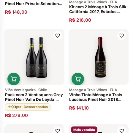
Menage a Trois Wines · EUA
Pinot Noir Private Selection
Kit com 2 Ménage à Trois Silk
2015 Central Coast,
R$
148,00
Califórnia 2017, Estados
Califórnia
Unidos
R$
216,00
Viña Ventisqueiro · Chile
Menage a Trois Wines · EUA
Pack com 2 Ventisquero Grey
Vinho Tinto Ménage à Trois
Pinot Noir Valle De Leyda.
Luscious Pinot Noir 2018
Descorchados: 93 pts,
Califórnia Estados Unidos
93
★
pts · Descorchados
R$
141,10
Envelhecido 12 meses em
barricas de carvalho francês,
R$
278,00
Vinho Chileno Premiado 2016
Mais vendido