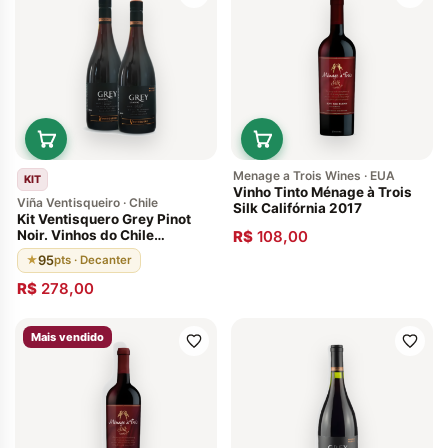
Menage a Trois Wines · EUA
KIT
Vinho Tinto Ménage à Trois
Viña Ventisqueiro · Chile
Silk Califórnia 2017
Kit Ventisquero Grey Pinot
Noir. Vinhos do Chile
R$
108,00
Descorchados: 93 pontos.
95
★
pts · Decanter
Envelhecido 12 meses em
barricas de carvalho francês
R$
278,00
Mais vendido