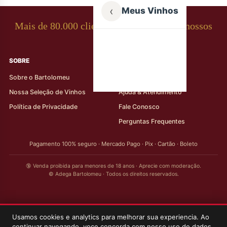
‹
Meus Vinhos
Mais de 80.000 clientes apaixonados por nossos
rótulos
SOBRE
AJUDA AO CLIENTE
Sobre o Bartolomeu
Minha Conta
Nossa Seleção de Vinhos
Ajuda & Atendimento
Política de Privacidade
Fale Conosco
Perguntas Frequentes
Pagamento 100% seguro · Mercado Pago · Pix · Cartão · Boleto
🔞 Venda proibida para menores de 18 anos · Aprecie com moderação.
© Adega Bartolomeu · Todos os direitos reservados.
Usamos cookies e analytics para melhorar sua experiencia. Ao
continuar navegando, voce concorda com nosso uso de dados