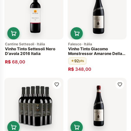
Cantine Settesoli · Itália
Falesco · Itália
Vinho Tinto Settesoli Nero
Vinho Tinto Giacomo
D'avola 2016 Italia
Monstressor Amarone Della
Valpolicella 2009 DOCG 92
92
★
pts
R$
68,00
Pontos Italiano Uvas Corvina,
Rondinella e Molinara
R$
348,00