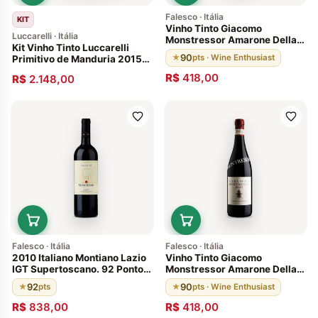
Falesco · Itália
KIT
Vinho Tinto Giacomo
Luccarelli · Itália
Monstressor Amarone Della
Kit Vinho Tinto Luccarelli
Valpolicella 2011 DOCG
90
★
pts · Wine Enthusiast
Primitivo de Manduria 2015
Região Lazio Italiano
Old Vines 6 und
R$
418,00
R$
2.148,00
Falesco · Itália
Falesco · Itália
2010 Italiano Montiano Lazio
Vinho Tinto Giacomo
IGT Supertoscano. 92 Pontos
Monstressor Amarone Della
Envelhecido 12 Meses
Valpolicella 2012 DOCG
92
90
★
pts
★
pts · Wine Enthusiast
Vinícola Falesco
Italiano Região Lazio
R$
838,00
R$
418,00