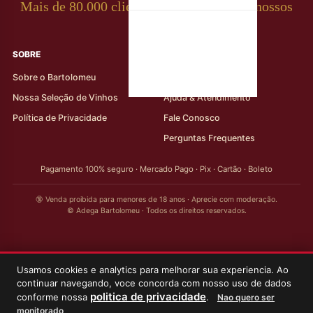
Mais de 80.000 clientes apaixonados por nossos
rótulos
SOBRE
AJUDA AO CLIENTE
Sobre o Bartolomeu
Minha Conta
Nossa Seleção de Vinhos
Ajuda & Atendimento
Política de Privacidade
Fale Conosco
Perguntas Frequentes
Pagamento 100% seguro · Mercado Pago · Pix · Cartão · Boleto
🔞 Venda proibida para menores de 18 anos · Aprecie com moderação.
© Adega Bartolomeu · Todos os direitos reservados.
Usamos cookies e analytics para melhorar sua experiencia. Ao
continuar navegando, voce concorda com nosso uso de dados
politica de privacidade
conforme nossa
.
Nao quero ser
monitorado