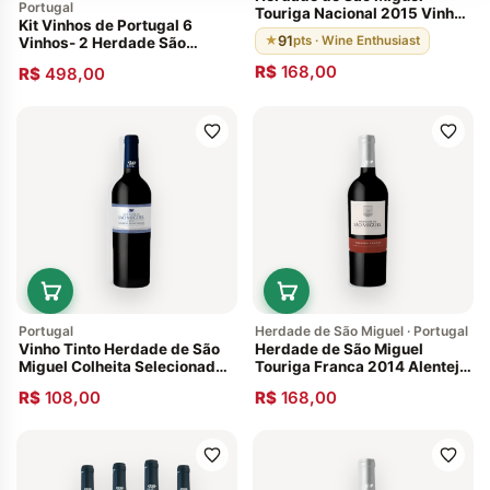
Portugal
Touriga Nacional 2015 Vinho
Kit Vinhos de Portugal 6
Portugês Alentejo
91
★
pts · Wine Enthusiast
Vinhos- 2 Herdade São
Miguel- 2 Periquita- 2
R$
168,00
R$
498,00
Atlântico
Portugal
Herdade de São Miguel · Portugal
Vinho Tinto Herdade de São
Herdade de São Miguel
Miguel Colheita Selecionada
Touriga Franca 2014 Alentejo
Alentejo 2019
Vinho de Portugal
R$
108,00
R$
168,00