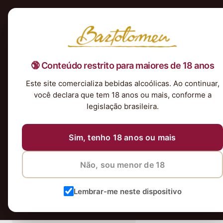
Início
Nossa Seleção
Tintos
Brancos
Espumantes
Rosés
Kits & P
🔞 Conteúdo restrito para maiores de 18 anos
Este site comercializa bebidas alcoólicas. Ao continuar,
vinhos
você declara que tem 18 anos ou mais, conforme a
legislação brasileira.
Sim, tenho 18 anos ou mais
Não, sou menor de 18
Lembrar-me neste dispositivo