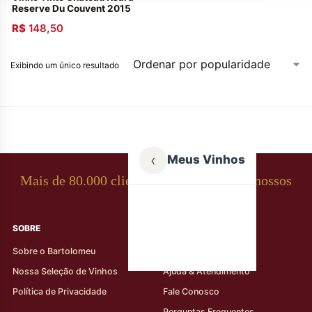
Reserve Du Couvent 2015
R$
148,50
Exibindo um único resultado
‹
Meus Vinhos
Mais de 80.000 clientes apaixonados por nossos
rótulos
SOBRE
AJUDA AO CLIENTE
Sobre o Bartolomeu
Minha Conta
Nossa Seleção de Vinhos
Ajuda & Atendimento
Política de Privacidade
Fale Conosco
Perguntas Frequentes