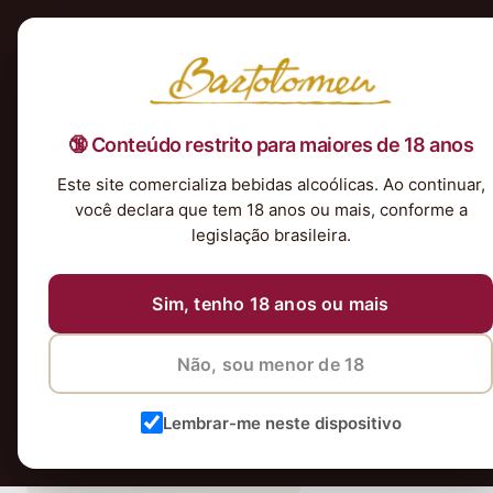
Início
Nossa Seleção
Tintos
Brancos
Espumantes
Rosés
Kits & P
🔞 Conteúdo restrito para maiores de 18 anos
Este site comercializa bebidas alcoólicas. Ao continuar,
vinhos
você declara que tem 18 anos ou mais, conforme a
legislação brasileira.
Sim, tenho 18 anos ou mais
Não, sou menor de 18
Lembrar-me neste dispositivo