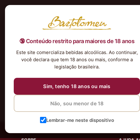
Início
Nossa Seleção
Tintos
Brancos
Espumantes
Rosés
Kits & P
🔞 Conteúdo restrito para maiores de 18 anos
Nenhum produto foi encontrado para a sua seleção.
Este site comercializa bebidas alcoólicas. Ao continuar,
você declara que tem 18 anos ou mais, conforme a
legislação brasileira.
Sim, tenho 18 anos ou mais
Não, sou menor de 18
Lembrar-me neste dispositivo
SOBRE
AJUDA A