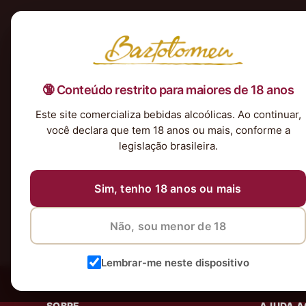
Início
Nossa Seleção
Tintos
Brancos
Espumantes
Rosés
Kits & P
🔞 Conteúdo restrito para maiores de 18 anos
Nenhum produto foi encontrado para a sua seleção.
Este site comercializa bebidas alcoólicas. Ao continuar,
você declara que tem 18 anos ou mais, conforme a
legislação brasileira.
Sim, tenho 18 anos ou mais
Não, sou menor de 18
Lembrar-me neste dispositivo
SOBRE
AJUDA A