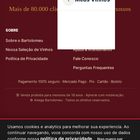
Mais de 80.000 clientes apaixonados por nossos
rótulos
SOBRE
AJUDA AO CLIENTE
Sobre o Bartolomeu
Minha Conta
Nossa Seleção de Vinhos
Ajuda & Atendimento
Política de Privacidade
Fale Conosco
Perguntas Frequentes
Pagamento 100% seguro · Mercado Pago · Pix · Cartão · Boleto
🔞 Venda proibida para menores de 18 anos · Aprecie com moderação.
© Adega Bartolomeu · Todos os direitos reservados.
Usamos cookies e analytics para melhorar sua experiencia. Ao
continuar navegando, voce concorda com nosso uso de dados
politica de privacidade
conforme nossa
.
Nao quero ser