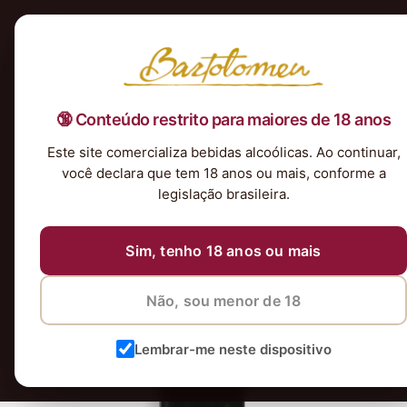
Início
Nossa Seleção
Tintos
Brancos
Espumantes
Rosés
Kits & P
🔞 Conteúdo restrito para maiores de 18 anos
Villa Wolf Pinot Noir 2020
Este site comercializa bebidas alcoólicas. Ao continuar,
22 de agosto de 2023
você declara que tem 18 anos ou mais, conforme a
legislação brasileira.
Sim, tenho 18 anos ou mais
Não, sou menor de 18
Lembrar-me neste dispositivo