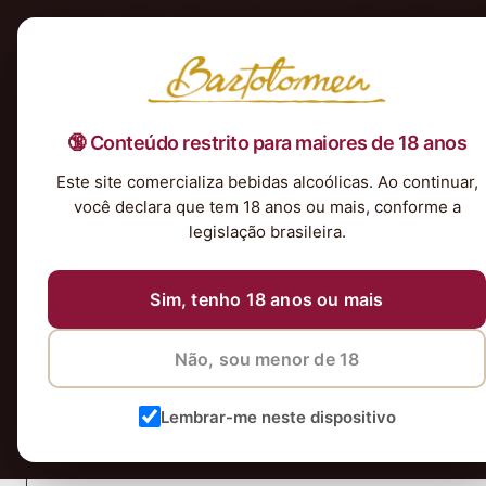
Início
Nossa Seleção
Tintos
Brancos
Espumantes
Rosés
Kits & P
🔞 Conteúdo restrito para maiores de 18 anos
vinho
Este site comercializa bebidas alcoólicas. Ao continuar,
você declara que tem 18 anos ou mais, conforme a
26 de julho de 2023
legislação brasileira.
Sim, tenho 18 anos ou mais
Deixe um comentário
Não, sou menor de 18
O seu endereço de e-mail não será publicado.
Campos obri
Lembrar-me neste dispositivo
Comentário
*