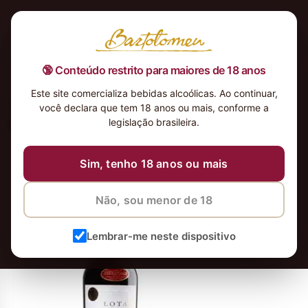
🔞 Conteúdo restrito para maiores de 18 anos
Este site comercializa bebidas alcoólicas. Ao continuar,
Cousiño Macul Lota 2008 Valle del
você declara que tem 18 anos ou mais, conforme a
Maipo_Vinho Chileno
legislação brasileira.
20 de junho de 2023
20 de junho de 2023
Sim, tenho 18 anos ou mais
Não, sou menor de 18
Lembrar-me neste dispositivo