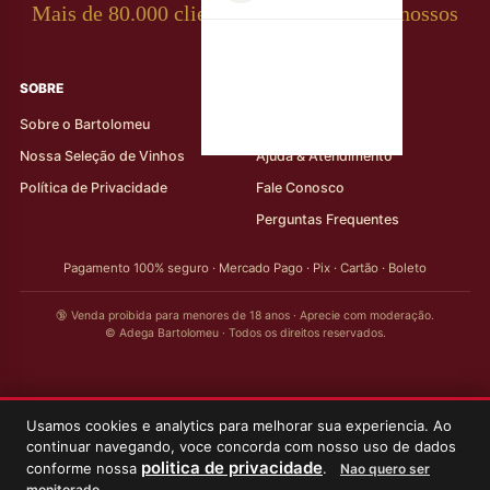
Mais de 80.000 clientes apaixonados por nossos
rótulos
SOBRE
AJUDA AO CLIENTE
Sobre o Bartolomeu
Minha Conta
Nossa Seleção de Vinhos
Ajuda & Atendimento
Política de Privacidade
Fale Conosco
Perguntas Frequentes
Pagamento 100% seguro · Mercado Pago · Pix · Cartão · Boleto
🔞 Venda proibida para menores de 18 anos · Aprecie com moderação.
© Adega Bartolomeu · Todos os direitos reservados.
Usamos cookies e analytics para melhorar sua experiencia. Ao
continuar navegando, voce concorda com nosso uso de dados
politica de privacidade
conforme nossa
.
Nao quero ser
monitorado