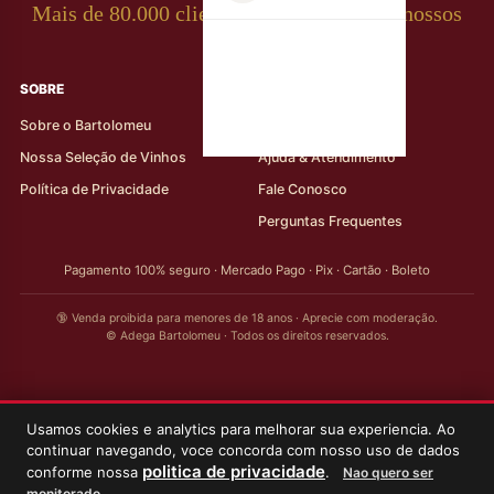
Mais de 80.000 clientes apaixonados por nossos
rótulos
SOBRE
AJUDA AO CLIENTE
Sobre o Bartolomeu
Minha Conta
Nossa Seleção de Vinhos
Ajuda & Atendimento
Política de Privacidade
Fale Conosco
Perguntas Frequentes
Pagamento 100% seguro · Mercado Pago · Pix · Cartão · Boleto
🔞 Venda proibida para menores de 18 anos · Aprecie com moderação.
© Adega Bartolomeu · Todos os direitos reservados.
Usamos cookies e analytics para melhorar sua experiencia. Ao
continuar navegando, voce concorda com nosso uso de dados
politica de privacidade
conforme nossa
.
Nao quero ser
monitorado