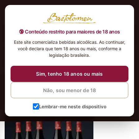
🔞 Conteúdo restrito para maiores de 18 anos
Este site comercializa bebidas alcoólicas. Ao continuar,
bf_kit_La_Châsse_Prestige_2011_C
você declara que tem 18 anos ou mais, conforme a
otes_Du_Rhone_site
legislação brasileira.
16 de novembro de 2020
Sim, tenho 18 anos ou mais
Não, sou menor de 18
Lembrar-me neste dispositivo