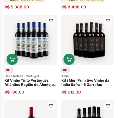
R$
5.388,00
R$
8.498,00
KIT
KIT
Casa Relvas · Portugal
Itália
Kit Vinho Tinto Português
Kit i Muri Primitivo Vinho da
Atlântico Região de Alentejo
Itália Safra - 6 Garrafas
Safra 2020- 6 Garrafas
R$
198,00
R$
612,00