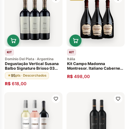
KIT
KIT
Domínio Del Plata · Argentina
Itália
Degustação Vertical Susana
Kit Campo Madonna
Balbo Signature Brioso 03
Montresor. Italiano Cabernet
Garrafas 95 pontos Região
Sauvignon
95
★
pts · Descorchados
R$
498,00
Agrelo, Luján de Cuyo
Agentina
R$
618,00