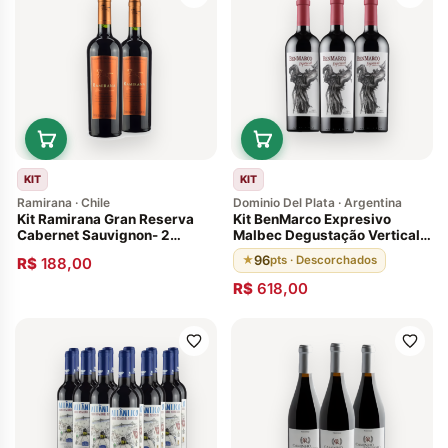
KIT
KIT
Ramirana · Chile
Dominio Del Plata · Argentina
Kit Ramirana Gran Reserva
Kit BenMarco Expresivo
Cabernet Sauvignon- 2
Malbec Degustação Vertical.
Garrafas
Vinhos da Argentina 96
96
★
pts · Descorchados
R$
188,00
Pontos, 14 meses em
barricas de carvalho francês
R$
618,00