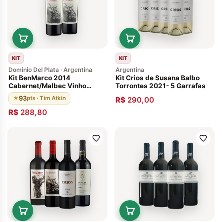
KIT
KIT
Dominio Del Plata · Argentina
Argentina
Kit BenMarco 2014
Kit Crios de Susana Balbo
Cabernet/Malbec Vinho
Torrontes 2021- 5 Garrafas
Argentino Susana Balbo - 2
93
★
pts · Tim Atkin
R$
290,00
Garrafas
R$
288,80