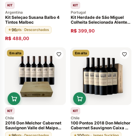
KIT
KIT
Argentina
Portugal
Kit Seleçao Susana Balbo 4
Kit Herdade de São Miguel
Tintos Malbec
Colheita Selecionada Alentejo
2018- 4 Garrafas
96
★
pts · Descorchados
R$
399,90
R$
488,00
Em alta
Em alta
KIT
KIT
Chile
Chile
2016 Don Melchor Cabernet
100 Pontos 2018 Don Melchor
Sauvignon Valle del Maipo
Cabernet Sauvignon Caixa de
Caixa de Madeira- 6 Garrafas
Madeira com 6 unidades
96
100
★
pts · Descorchados
★
pts · James Suckling