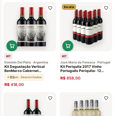
Em alta
KIT
KIT
Dominio Del Plata · Argentina
José Maria da Fonseca · Portugal
Kit Degustação Vertical
Kit Periquita 2017 Vinho
BenMarco Cabernet
Português Periquita- 12
Sauvignon Susana Balbo
Garrafas
93
★
pts · Descorchados
R$
858,00
2015 2016 2017 96 Pontos
R$
418,00