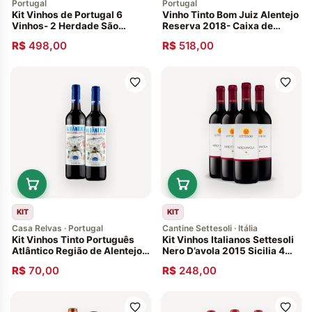
Portugal
Portugal
Kit Vinhos de Portugal 6
Vinho Tinto Bom Juiz Alentejo
Vinhos- 2 Herdade São
Reserva 2018- Caixa de
Miguel- 2 Periquita- 2
Madeira com 3 Garrafas
R$
498,00
R$
518,00
Atlântico
KIT
KIT
Casa Relvas · Portugal
Cantine Settesoli · Itália
Kit Vinhos Tinto Português
Kit Vinhos Italianos Settesoli
Atlântico Região de Alentejo
Nero D’avola 2015 Sicilia 4
Safra 2020- 2 Garrafas
garrafas
R$
70,00
R$
248,00