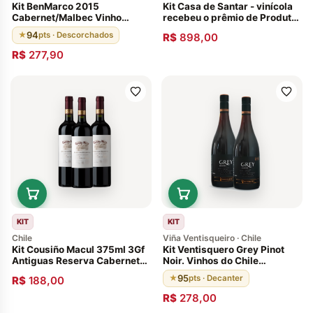
Kit BenMarco 2015
Kit Casa de Santar - vinícola
Cabernet/Malbec Vinho
recebeu o prêmio de Produtor
Argentino Susana Balbo
do Ano Vinhos Portugueses
94
★
pts · Descorchados
R$
898,00
(Vinho da Argentina 96
Pontos, 11 meses em barricas
R$
277,90
de carvalho francês)
KIT
KIT
Chile
Viña Ventisqueiro · Chile
Kit Cousiño Macul 375ml 3Gf
Kit Ventisquero Grey Pinot
Antiguas Reserva Cabernet
Noir. Vinhos do Chile
Sauvignon 2011
Descorchados: 93 pontos.
95
★
pts · Decanter
R$
188,00
Envelhecido 12 meses em
barricas de carvalho francês
R$
278,00