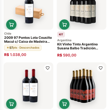
Chile
KIT
2009 97 Pontos Lota Cousiño
Argentina
Macul c/ Caixa de Madeira
Kit Vinho Tinto Argentino
Valle del Maipo. Chile
97
★
pts · Descorchados
Susana Balbo Tradición
Malbec 2019- 5 Garrafas
R$
1.038,00
R$
590,00