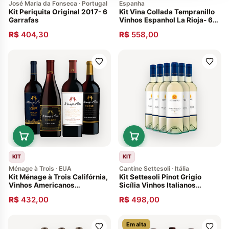
José Maria da Fonseca · Portugal
Espanha
Kit Periquita Original 2017- 6
Kit Vina Collada Tempranillo
Garrafas
Vinhos Espanhol La Rioja- 6
und
R$
404,30
R$
558,00
KIT
KIT
Ménage à Trois · EUA
Cantine Settesoli · Itália
Kit Ménage à Trois Califórnia,
Kit Settesoli Pinot Grigio
Vinhos Americanos
Sicília Vinhos Italianos
Exclusivos
Cantine Settesoli -6 Garrafas
R$
432,00
R$
498,00
Em alta