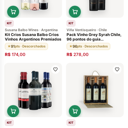
KIT
KIT
Susana Balbo Wines · Argentina
Viña Ventisqueiro · Chile
Kit Crios Susana Balbo Crios
Pack Vinho Grey Syrah Chile,
Vinhos Argentinos Premiados
96 pontos do guia
Descorchados. 100% do
91
96
★
pts · Descorchados
★
pts · Descorchados
vinho é envelhecido em
barricas de carvalho francês
R$
174,00
R$
278,00
por 18 meses, seguido por
mais 8 meses em garrafa.
KIT
KIT