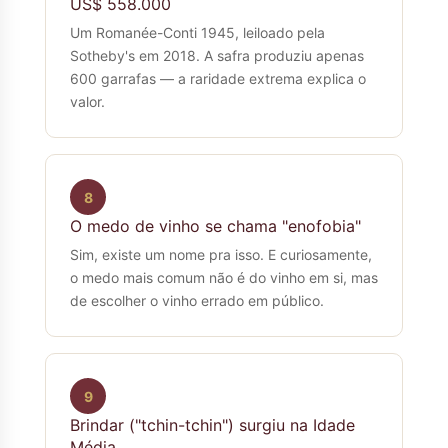
US$ 558.000
Um Romanée-Conti 1945, leiloado pela
Sotheby's em 2018. A safra produziu apenas
600 garrafas — a raridade extrema explica o
valor.
8
O medo de vinho se chama "enofobia"
Sim, existe um nome pra isso. E curiosamente,
o medo mais comum não é do vinho em si, mas
de escolher o vinho errado em público.
9
Brindar ("tchin-tchin") surgiu na Idade
Média