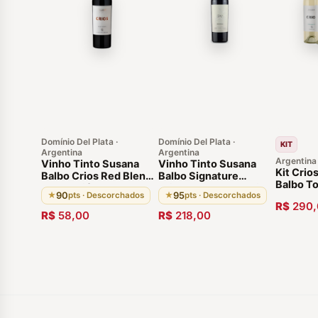
Domínio Del Plata ·
Domínio Del Plata ·
KIT
Argentina
Argentina
Argentina
Vinho Tinto Susana
Vinho Tinto Susana
Kit Crio
Balbo Crios Red Blend
Balbo Signature
Balbo T
2020 Luján de Cuyo
Brioso 2019 Argentino
90
95
★
pts · Descorchados
★
pts · Descorchados
5 Garraf
Luján de Cuyo
R$
290,
R$
58,00
R$
218,00