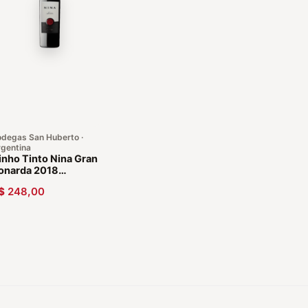
degas San Huberto ·
gentina
inho Tinto Nina Gran
onarda 2018
rgentina
$
248,00