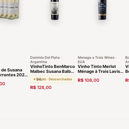
Dominio Del Plata ·
Menage a Trois Wines ·
Bo
Argentina
EUA
Ar
VinhoTinto BenMarco
Vinho Tinto Merlot
V
s de Susana
Malbec Susana Balbo
Ménage à Trois Lavish
B
orrontes 2021-
Altamira 2013
Merlot 2018.
A
94
as
★
pts · Descorchados
R$
108,00
R
Mendonza Argentina
Califórnia
00
R$
128,00