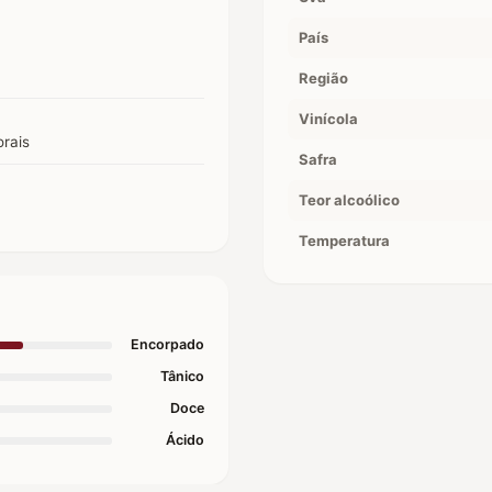
País
Região
Vinícola
orais
Safra
Teor alcoólico
Temperatura
Encorpado
Tânico
Doce
Ácido