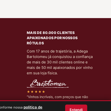
MAIS DE 80.000 CLIENTES
APAIXONADOS POR NOSSOS
RÓTULOS
Com 17 anos de trajetória, a Adega
Bartolomeu já conquistou a confiança
de mais de 30 mil clientes online e
mais de 50 mil apaixonados por vinho
em sua loja física.
★★★★★
“Vinhos incríveis, com preços que não
encontro em lugar nenhum.”
politica de
 conforme nossa
Cliente verificado.
Entendi