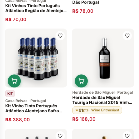
Casa Relvas · Portugal
Dão Portugal
Kit Vinhos Tinto Português
Atlântico Região de Alentejo
R$
78,00
Safra 2020- 2 Garrafas
R$
70,00
Herdade de São Miguel · Portugal
KIT
Herdade de São Miguel
Casa Relvas · Portugal
Touriga Nacional 2015 Vinho
Kit Vinho Tinto Português
Portugês Alentejo
91
★
pts · Wine Enthusiast
Atlântico Alentejano Safra
2020 - 12 garrafas
R$
168,00
R$
388,00