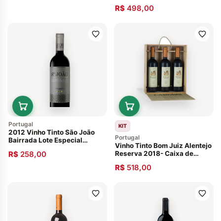
Miguel- 2 Periquita- 2
R$
498,00
Atlântico
Portugal
KIT
2012 Vinho Tinto São João
Portugal
Bairrada Lote Especial
Vinho Tinto Bom Juiz Alentejo
Português Beiras
R$
258,00
Reserva 2018- Caixa de
Madeira com 3 Garrafas
R$
518,00