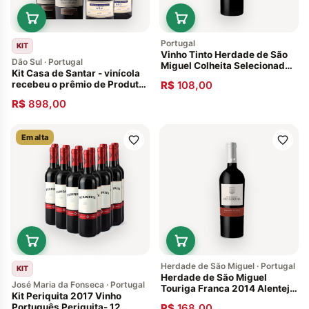
Portugal
KIT
Vinho Tinto Herdade de São
Dão Sul · Portugal
Miguel Colheita Selecionada
Kit Casa de Santar - vinícola
Alentejo 2019
recebeu o prêmio de Produtor
R$
108,00
do Ano Vinhos Portugueses
R$
898,00
Em alta
Herdade de São Miguel · Portugal
KIT
Herdade de São Miguel
José Maria da Fonseca · Portugal
Touriga Franca 2014 Alentejo
Kit Periquita 2017 Vinho
Vinho de Portugal
Português Periquita- 12
R$
168,00