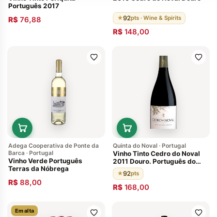
Português 2017
92
★
pts · Wine & Spirits
R$
76,88
R$
148,00
Adega Cooperativa de Ponte da
Quinta do Noval · Portugal
Barca · Portugal
Vinho Tinto Cedro do Noval
Vinho Verde Português
2011 Douro. Português do
Terras da Nóbrega
Douro. Envelhecido em
92
★
pts
barricas de carvalho francês
R$
88,00
92 pontos de Wine & Spirits
R$
168,00
Magazine
Em alta